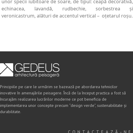
unor specii iubitoare de soare, de tipul: ceapă decorativă,
echinacea, lavandă, rudbechie, sorbestrea și
veronicastrum, alături de accentul vertical – oțetarul roșu.
Principiile pe care le urmărim se bazează pe abordarea tehnicilor
inovative în amenajările peisagere. Încă de la început practica a fost să
încurajăm realizarea lucrărilor moderne ce pot beneficia de
implementarea unor concepte precum “design verde”, sustenabilitate și
durabilitate.
CONTACTEAZĂ-NE