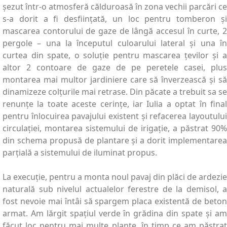
șezut într-o atmosferă călduroasă în zona vechii parcări ce
s-a dorit a fi desființată, un loc pentru tomberon și
mascarea contorului de gaze de lângă accesul în curte, 2
pergole – una la începutul culoarului lateral și una în
curtea din spate, o soluție pentru mascarea țevilor și a
altor 2 contoare de gaze de pe peretele casei, plus
montarea mai multor jardiniere care să înverzească și să
dinamizeze colțurile mai retrase. Din păcate a trebuit sa se
renunțe la toate aceste cerințe, iar Iulia a optat în final
pentru înlocuirea pavajului existent și refacerea layoutului
circulației, montarea sistemului de irigație, a păstrat 90%
din schema propusă de plantare și a dorit implementarea
parțială a sistemului de iluminat propus.
La execuție, pentru a monta noul pavaj din plăci de ardezie
naturală sub nivelul actualelor ferestre de la demisol, a
fost nevoie mai întâi să spargem placa existentă de beton
armat. Am lărgit spațiul verde în grădina din spate și am
făcut loc pentru mai multe plante, în timp ce am păstrat