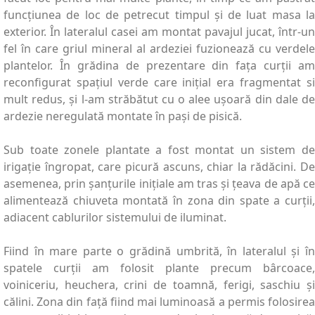
funcțiunea de loc de petrecut timpul și de luat masa la
exterior. În lateralul casei am montat pavajul jucat, într-un
fel în care griul mineral al ardeziei fuzionează cu verdele
plantelor. În grădina de prezentare din fața curții am
reconfigurat spațiul verde care inițial era fragmentat si
mult redus, și l-am străbătut cu o alee ușoară din dale de
ardezie neregulată montate în pași de pisică.
Sub toate zonele plantate a fost montat un sistem de
irigație îngropat, care picură ascuns, chiar la rădăcini. De
asemenea, prin șanțurile inițiale am tras și țeava de apă ce
alimentează chiuveta montată în zona din spate a curții,
adiacent cablurilor sistemului de iluminat.
Fiind în mare parte o grădină umbrită, în lateralul și în
spatele curții am folosit plante precum bârcoace,
voiniceriu, heuchera, crini de toamnă, ferigi, saschiu și
călini. Zona din față fiind mai luminoasă a permis folosirea