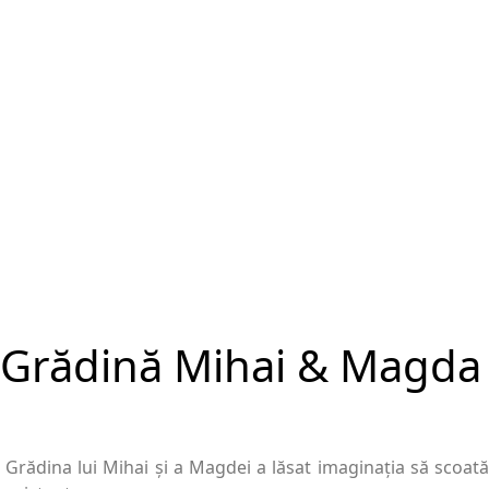
Grădină Mihai & Magda
Grădina lui Mihai și a Magdei a lăsat imaginația să scoată 