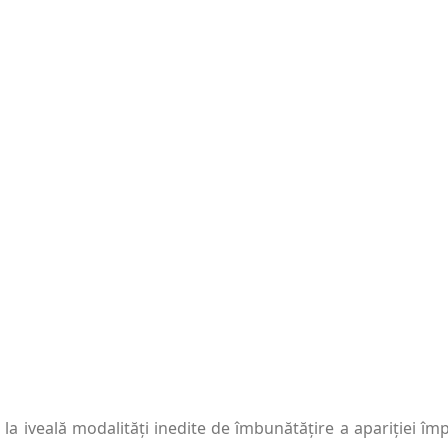
la iveală modalități inedite de îmbunătățire a apariției îm