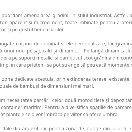
a abordăm amenajarea grădinii în stilul industrial. Astfel, 
eton aparent și microciment, toate îmbinate pentru a oferi
r și pe gustul beneficiarilor.
gate corpuri de iluminat și ele personalizate, fac gradin
ață unui nou peisaj, cald și dinamic. Pe lângă dinamica lu
iedera pe suporți metalici și bambusul scot grădina din con
i timp, în care prietenii se pot strânge să petreacă momente
 zone dedicate acestuia, prin extinderea terasei existente. 
 vizuale de bambuși de dimensiuni mai mari.
cum necesitatea parcării celor două motociclete și depozitar
 container maritim. Pentru a diversifica spațiile de parcare
încât plantele ce o vor îmbrăca pe viitor să ofere umbră.
t dale din andezit, iar pentru zona de lounge din jurul fire 