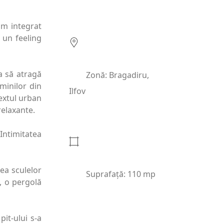
am integrat
 un feeling
a să atragă
Zonă: Bragadiru,
minilor din
Ilfov
textul urban
 relaxante.
Intimitatea
ea sculelor
Suprafață: 110 mp
, o pergolă
pit-ului s-a