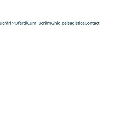
ucrări
Ofertă
Cum lucrăm
Ghid peisagistică
Contact