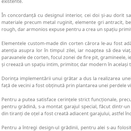
existente.
În concordanță cu designul interior, cei doi și-au dorit s
materiale precum metal ruginit, elemente gri antracit, b
rough, dar armonios expuse pentru a crea un spațiu primito
Elementele custom-made din corten cărora le-au fost adău
atenția asupra lor în timpul zilei, iar noaptea să dea vi
paravanele de corten, focul zonei de fire pit, gramineele, 
și creează un spațiu intim, primitor, dar modern în acelaș
Dorința implementării unui grătar a dus la realizarea unei
față de vecini a fost obținută prin plantarea unei perdele
Pentru a putea satisface cerințele strict funcționale, pre
pentru grădină, s-a montat garajul special, făcut dintr-un
din tiranți de oțel a fost creată adiacent garajului, astfel 
Pentru a întregi design-ul grădinii, pentru alei s-au folosi