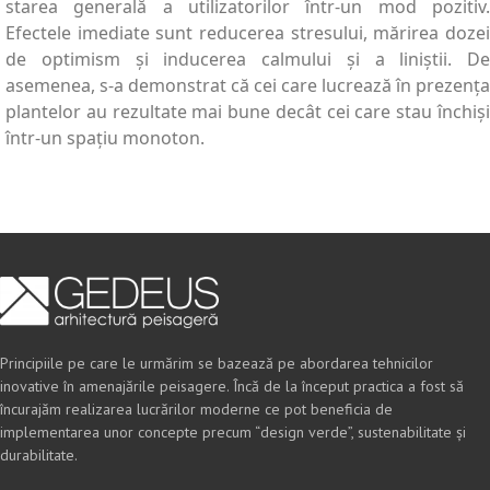
starea generală a utilizatorilor într-un mod pozitiv.
Efectele imediate sunt reducerea stresului, mărirea dozei
de optimism și inducerea calmului și a liniștii. De
asemenea, s-a demonstrat că cei care lucrează în prezența
plantelor au rezultate mai bune decât cei care stau închiși
într-un spațiu monoton.
Principiile pe care le urmărim se bazează pe abordarea tehnicilor
inovative în amenajările peisagere. Încă de la început practica a fost să
încurajăm realizarea lucrărilor moderne ce pot beneficia de
implementarea unor concepte precum “design verde”, sustenabilitate și
durabilitate.