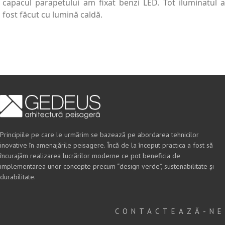
capacul parapetului am fixat benzi LED. Tot iluminatul a
fost făcut cu lumină caldă.
Principiile pe care le urmărim se bazează pe abordarea tehnicilor
inovative în amenajările peisagere. Încă de la început practica a fost să
încurajăm realizarea lucrărilor moderne ce pot beneficia de
implementarea unor concepte precum “design verde”, sustenabilitate și
durabilitate.
CONTACTEAZĂ-NE