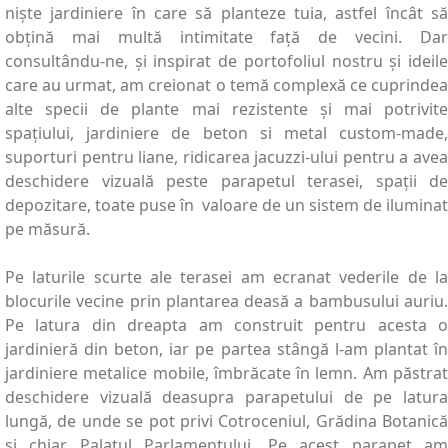
niște jardiniere în care să planteze tuia, astfel încât să
obțină mai multă intimitate față de vecini. Dar
consultându-ne, și inspirat de portofoliul nostru și ideile
care au urmat, am creionat o temă complexă ce cuprindea
alte specii de plante mai rezistente și mai potrivite
spațiului, jardiniere de beton si metal custom-made,
suporturi pentru liane, ridicarea jacuzzi-ului pentru a avea
deschidere vizuală peste parapetul terasei, spații de
depozitare, toate puse în valoare de un sistem de iluminat
pe măsură.
Pe laturile scurte ale terasei am ecranat vederile de la
blocurile vecine prin plantarea deasă a bambusului auriu.
Pe latura din dreapta am construit pentru acesta o
jardinieră din beton, iar pe partea stângă l-am plantat în
jardiniere metalice mobile, îmbrăcate în lemn. Am păstrat
deschidere vizuală deasupra parapetului de pe latura
lungă, de unde se pot privi Cotroceniul, Grădina Botanică
și chiar Palatul Parlamentului. Pe acest parapet am