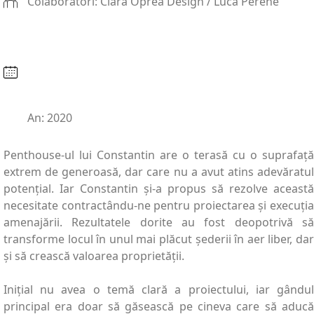
Colaboratori: Clara Oprea Design / Luca Perene
An: 2020
Penthouse-ul lui Constantin are o terasă cu o suprafață
extrem de generoasă, dar care nu a avut atins adevăratul
potențial. Iar Constantin și-a propus să rezolve această
necesitate contractându-ne pentru proiectarea și execuția
amenajării. Rezultatele dorite au fost deopotrivă să
transforme locul în unul mai plăcut șederii în aer liber, dar
și să crească valoarea proprietății.
Inițial nu avea o temă clară a proiectului, iar gândul
principal era doar să găsească pe cineva care să aducă