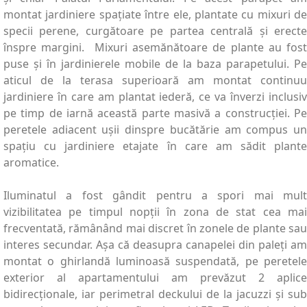
montat jardiniere spațiate între ele, plantate cu mixuri de
specii perene, curgătoare pe partea centrală și erecte
înspre margini. Mixuri asemănătoare de plante au fost
puse și în jardinierele mobile de la baza parapetului. Pe
aticul de la terasa superioară am montat continuu
jardiniere în care am plantat iederă, ce va înverzi inclusiv
pe timp de iarnă această parte masivă a construcției. Pe
peretele adiacent ușii dinspre bucătărie am compus un
spațiu cu jardiniere etajate în care am sădit plante
aromatice.
Iluminatul a fost gândit pentru a spori mai mult
vizibilitatea pe timpul nopții în zona de stat cea mai
frecventată, rămânând mai discret în zonele de plante sau
interes secundar. Așa că deasupra canapelei din paleți am
montat o ghirlandă luminoasă suspendată, pe peretele
exterior al apartamentului am prevăzut 2 aplice
bidirecționale, iar perimetral deckului de la jacuzzi și sub