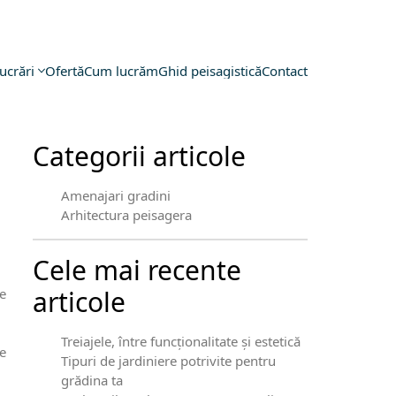
ucrări
Ofertă
Cum lucrăm
Ghid peisagistică
Contact
Categorii articole
Amenajari gradini
Arhitectura peisagera
Cele mai recente
articole
e
Treiajele, între funcționalitate și estetică
e
Tipuri de jardiniere potrivite pentru
grădina ta