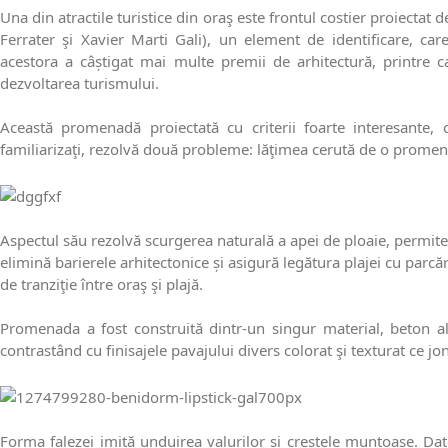
Una din atractile turistice din oraş este frontul costier proiectat 
Ferrater şi Xavier Marti Gali), un element de identificare, car
acestora a câștigat mai multe premii de arhitectură, printre
dezvoltarea turismului.
Această promenadă proiectată cu criterii foarte interesante, 
familiarizaţi, rezolvă două probleme: lăţimea cerută de o promena
Aspectul său rezolvă scurgerea naturală a apei de ploaie, permite i
elimină barierele arhitectonice și asigură legătura plajei cu parc
de tranziţie între oraş şi plajă.
Promenada a fost construită dintr-un singur material, beton alb
contrastând cu finisajele pavajului divers colorat şi texturat ce j
Forma falezei imită unduirea valurilor și crestele muntoase. Dat