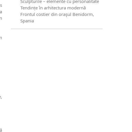
Sculpturile – elemente cu personalitate
os
Tendințe în arhitectura modernă
a
Frontul costier din oraşul Benidorm,
n
Spania
m
,
tă