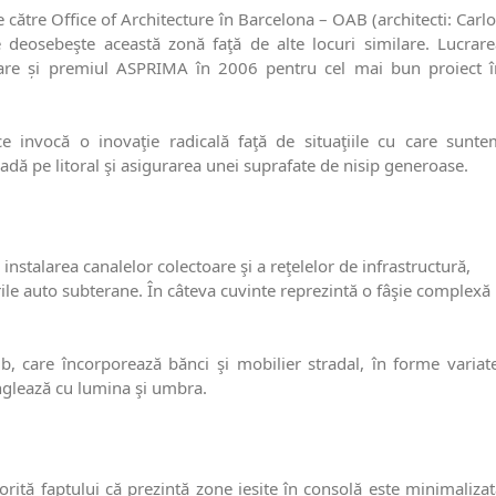
de către Office of Architecture în Barcelona – OAB (architecti: Carl
e deosebeşte această zonă faţă de alte locuri similare. Lucrare
 care și premiul ASPRIMA în 2006 pentru cel mai bun proiect î
ce invocă o inovaţie radicală faţă de situaţiile cu care sunte
dă pe litoral şi asigurarea unei suprafate de nisip generoase.
nstalarea canalelor colectoare şi a reţelelor de infrastructură,
ările auto subterane. În câteva cuvinte reprezintă o fâşie complexă
, care încorporează bănci şi mobilier stradal, în forme variate
onglează cu lumina şi umbra.
orită faptului că prezintă zone ieșite în consolă este minimaliza