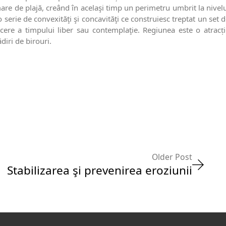
mare de plajă, creând în acelaşi timp un perimetru umbrit la nivel
 serie de convexităţi şi concavităţi ce construiesc treptat un set 
cere a timpului liber sau contemplaţie. Regiunea este o atracți
diri de birouri.
Older Post
Stabilizarea şi prevenirea eroziunii